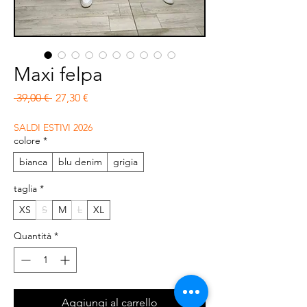
Maxi felpa
Prezzo regolare
Prezzo scontato
 39,00 € 
27,30 €
SALDI ESTIVI 2026
colore
*
bianca
blu denim
grigia
taglia
*
XS
S
M
L
XL
Quantità
*
Aggiungi al carrello