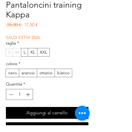
Pantaloncini training
Kappa
Prezzo regolare
Prezzo scontato
 25,00 € 
17,50 €
SALDI ESTIVI 2026
taglia
*
S
M
L
XL
XXL
colore
*
nero
arancio
ottanio
bianco
Quantità
*
Aggiungi al carrello
Acquista ora