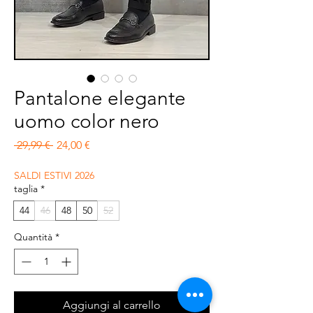
Pantalone elegante
uomo color nero
Prezzo regolare
Prezzo scontato
 29,99 € 
24,00 €
SALDI ESTIVI 2026
taglia
*
44
46
48
50
52
Quantità
*
Aggiungi al carrello