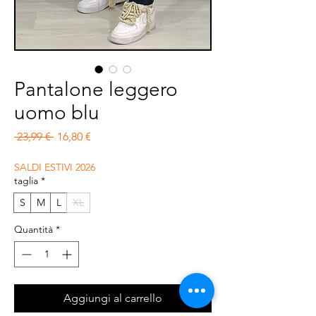
Pantalone leggero
uomo blu
Prezzo regolare
Prezzo scontato
 23,99 € 
16,80 €
SALDI ESTIVI 2026
taglia
*
S
M
L
XL
Quantità
*
Aggiungi al carrello