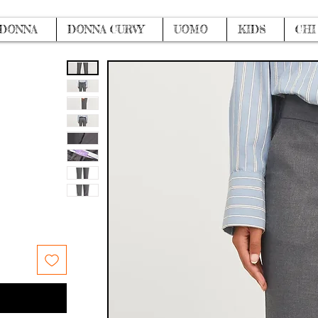
DONNA
DONNA CURVY
UOMO
KIDS
CHI