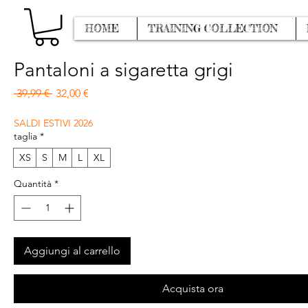
HOME
TRAINING COLLECTION
Pantaloni a sigaretta grigi
Prezzo regolare
Prezzo scontato
 39,99 € 
32,00 €
SALDI ESTIVI 2026
taglia
*
XS
S
M
L
XL
Quantità
*
Aggiungi al carrello
Acquista ora