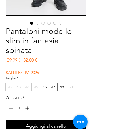
Pantaloni modello
slim in fantasia
spinata
Prezzo regolare
Prezzo scontato
 39,99 € 
32,00 €
SALDI ESTIVI 2026
taglia
*
42
43
44
45
46
47
48
50
Quantità
*
Aggiungi al carrello