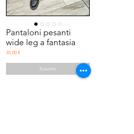
Pantaloni pesanti
wide leg a fantasia
Prezzo
35,00 €
Esaurito
Pantaloni wide leg, tessuto spesso, modello
a vita molto alta, chiusura con zip laterale.
composizione : 100% poliestere