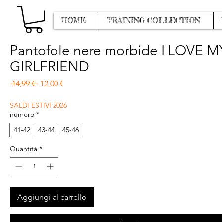
HOME
TRAINING COLLECTION
Pantofole nere morbide I LOVE M
GIRLFRIEND
Prezzo regolare
Prezzo scontato
 14,99 € 
12,00 €
SALDI ESTIVI 2026
numero
*
41-42
43-44
45-46
Quantità
*
Aggiungi al carrello