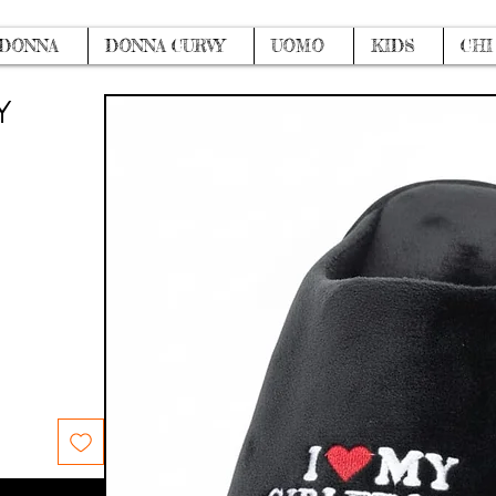
DONNA
DONNA CURVY
UOMO
KIDS
CHI
Y