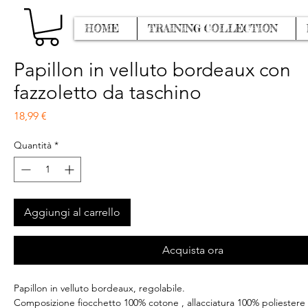
HOME
TRAINING COLLECTION
Papillon in velluto bordeaux con
fazzoletto da taschino
Prezzo
18,99 €
Quantità
*
Aggiungi al carrello
Acquista ora
Papillon in velluto bordeaux, regolabile.
Composizione fiocchetto 100% cotone , allacciatura 100% poliestere