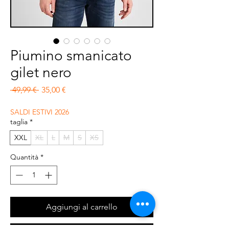
Piumino smanicato
gilet nero
Prezzo regolare
Prezzo scontato
 49,99 € 
35,00 €
SALDI ESTIVI 2026
taglia
*
XXL
XL
L
M
S
XS
Quantità
*
Aggiungi al carrello