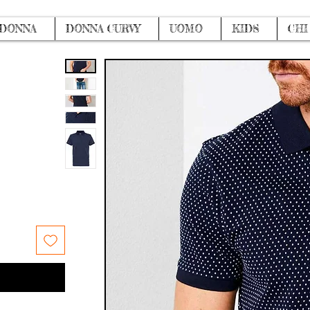
DONNA
DONNA CURVY
UOMO
KIDS
CHI