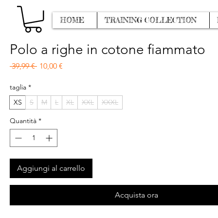
HOME
TRAINING COLLECTION
Polo a righe in cotone fiammato
Prezzo regolare
Prezzo scontato
 39,99 € 
10,00 €
taglia
*
XS
S
M
L
XL
XXL
XXXL
Quantità
*
Aggiungi al carrello
Acquista ora