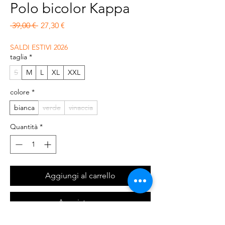
Polo bicolor Kappa
Prezzo regolare
Prezzo scontato
 39,00 € 
27,30 €
SALDI ESTIVI 2026
taglia
*
S
M
L
XL
XXL
colore
*
bianca
verde
vinaccia
Quantità
*
Aggiungi al carrello
Acquista ora