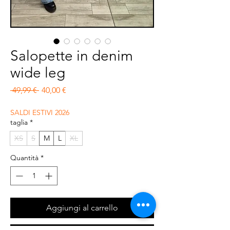
Salopette in denim
wide leg
Prezzo regolare
Prezzo scontato
 49,99 € 
40,00 €
SALDI ESTIVI 2026
taglia
*
XS
S
M
L
XL
Quantità
*
Aggiungi al carrello