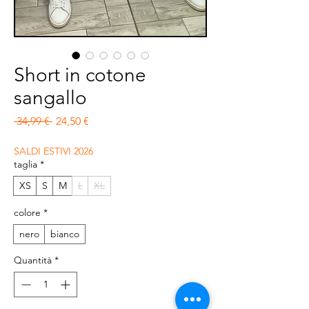
Short in cotone
sangallo
Prezzo regolare
Prezzo scontato
 34,99 € 
24,50 €
SALDI ESTIVI 2026
taglia
*
XS
S
M
L
XL
colore
*
nero
bianco
Quantità
*