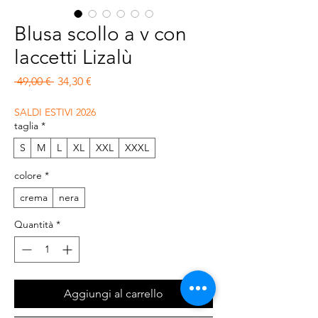
Blusa scollo a v con
laccetti Lizalù
Prezzo regolare
Prezzo scontato
 49,00 € 
34,30 €
SALDI ESTIVI 2026
taglia
*
S
M
L
XL
XXL
XXXL
colore
*
crema
nera
Quantità
*
Aggiungi al carrello