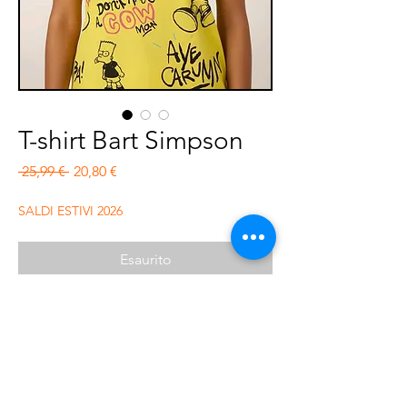
T-shirt Bart Simpson
Prezzo regolare
Prezzo scontato
 25,99 € 
20,80 €
SALDI ESTIVI 2026
Esaurito
T-shirt regular fit, con stampe all over.
Composizione : 100% cotone