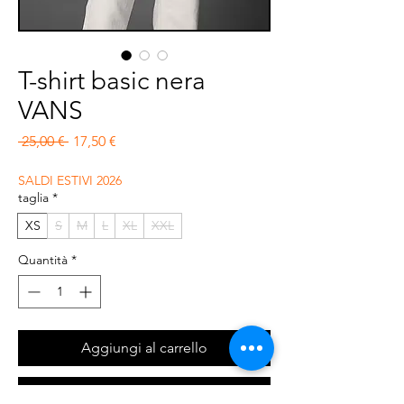
T-shirt basic nera
VANS
Prezzo regolare
Prezzo scontato
 25,00 € 
17,50 €
SALDI ESTIVI 2026
taglia
*
XS
S
M
L
XL
XXL
Quantità
*
Aggiungi al carrello
Acquista ora