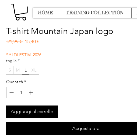
HOME
TRAINING COLLECTION
T-shirt Mountain Japan logo
Prezzo regolare
Prezzo scontato
 21,99 € 
15,40 €
SALDI ESTIVI 2026
taglia
*
S
M
L
XL
Quantità
*
Aggiungi al carrello
Acquista ora