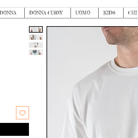
DONNA
DONNA CURVY
UOMO
KIDS
CHI