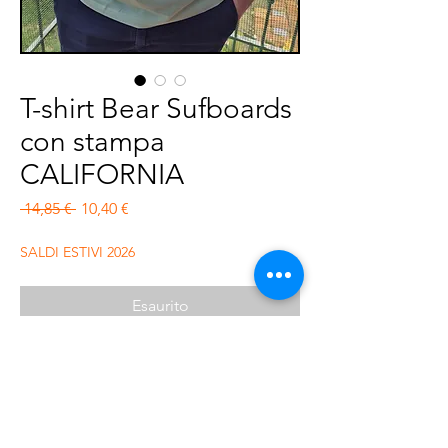
T-shirt Bear Sufboards
con stampa
CALIFORNIA
Prezzo regolare
Prezzo scontato
 14,85 € 
10,40 €
SALDI ESTIVI 2026
Esaurito
T-shirt vestibilità regolare con stampa
frontale . 100% cotone