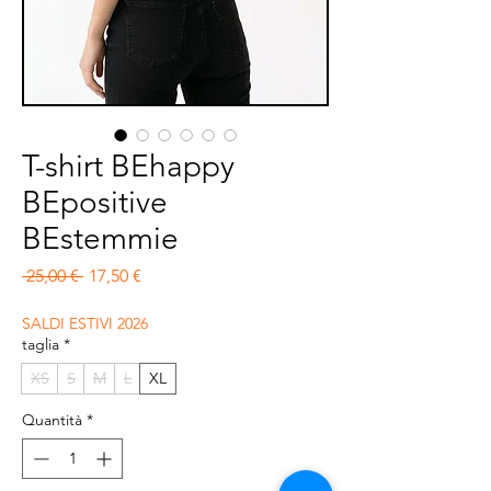
T-shirt BEhappy
BEpositive
BEstemmie
Prezzo regolare
Prezzo scontato
 25,00 € 
17,50 €
SALDI ESTIVI 2026
taglia
*
XS
S
M
L
XL
Quantità
*