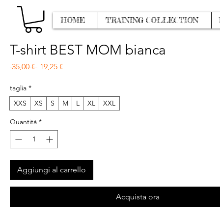
HOME
TRAINING COLLECTION
T-shirt BEST MOM bianca
Prezzo regolare
Prezzo scontato
 35,00 € 
19,25 €
taglia
*
XXS
XS
S
M
L
XL
XXL
Quantità
*
Aggiungi al carrello
Acquista ora