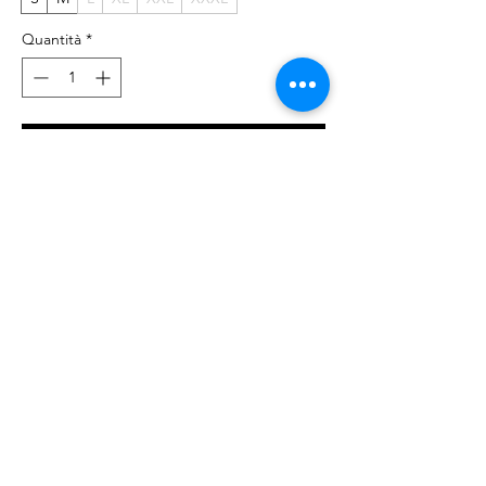
Quantità
*
Aggiungi al carrello
Acquista ora
t-shirt bicolor, bianca e nera, con micro logo
VANS
Composizione : 100% cotone
© 2023 by NOUS. Proudly created with
Wix.com