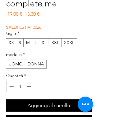
complete me
Prezzo regolare
Prezzo scontato
 19,00 € 
13,30 €
SALDI ESTIVI 2026
taglia
*
XS
S
M
L
XL
XXL
XXXL
modello
*
UOMO
DONNA
Quantità
*
Aggiungi al carrello
Acquista ora