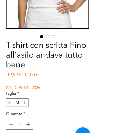
T-shirt con scritta Fino
all'asilo andava tutto
bene
Prezzo regolare
Prezzo scontato
 19,99 € 
14,00 €
SALDI ESTIVI 2026
taglia
*
S
M
L
Quantità
*