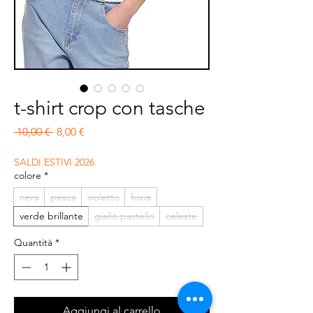
t-shirt crop con tasche
Prezzo regolare
Prezzo scontato
 10,00 € 
8,00 €
SALDI ESTIVI 2026
colore
*
nera
pesca
violetto
fuxia
verde brillante
giallo pastello
celeste
Quantità
*
Aggiungi al carrello