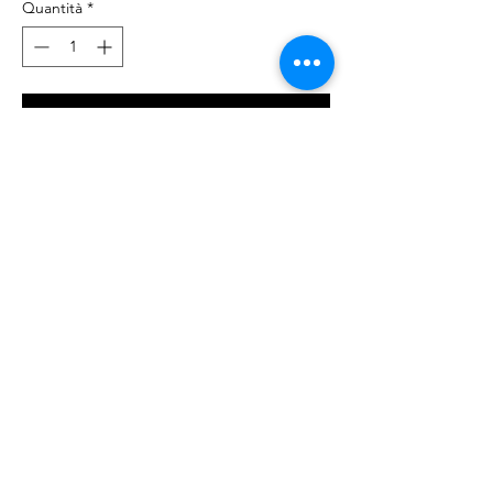
Quantità
*
Aggiungi al carrello
Acquista ora
Maglie stampate 100% cotone, disponibili a
maniche corte o a maniche lunghe, in
diverse taglie bambin*.
© 2023 by NOUS. Proudly created with
Wix.com
Go To Top