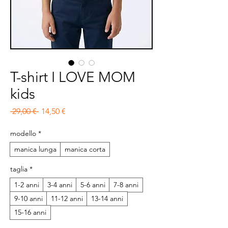
T-shirt I LOVE MOM
kids
Prezzo regolare
Prezzo scontato
 29,00 € 
14,50 €
modello
*
manica lunga
manica corta
taglia
*
1-2 anni
3-4 anni
5-6 anni
7-8 anni
9-10 anni
11-12 anni
13-14 anni
15-16 anni