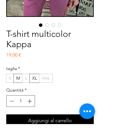
T-shirt multicolor
Kappa
Prezzo
19,00 €
taglia
*
S
M
L
XL
XXL
Quantità
*
Aggiungi al carrello
Acquista ora