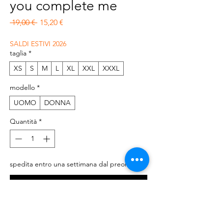
you complete me
Prezzo regolare
Prezzo scontato
 19,00 € 
15,20 €
SALDI ESTIVI 2026
taglia
*
XS
S
M
L
XL
XXL
XXXL
modello
*
UOMO
DONNA
Quantità
*
spedita entro una settimana dal preordine
Preordina
T-shirt a manica corta 100% cotone, regular