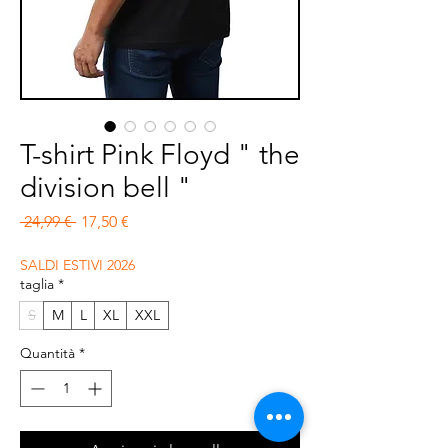
T-shirt Pink Floyd " the
division bell "
Prezzo regolare
Prezzo scontato
 24,99 € 
17,50 €
SALDI ESTIVI 2026
taglia
*
S
M
L
XL
XXL
Quantità
*