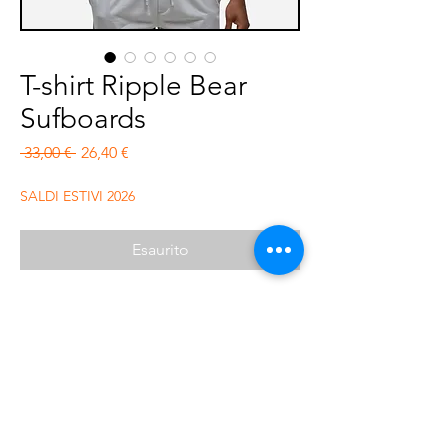
T-shirt Ripple Bear
Sufboards
Prezzo regolare
Prezzo scontato
 33,00 € 
26,40 €
SALDI ESTIVI 2026
Esaurito
T-shirt vestibilità regolare con piccola
stampa frontale e grande sul retro . 100%
cotone