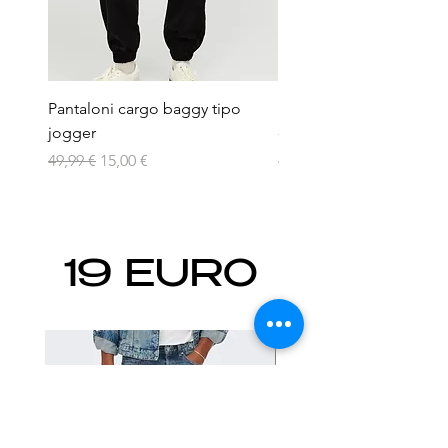
Pantaloni cargo baggy tipo
Bermuda in jeans lavag
jogger
chiaro
Prezzo regolare
Prezzo scontato
Prezzo
49,99 €
15,00 €
44,99 €
19 EURO