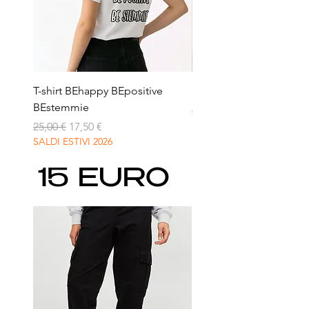
T-shirt BEhappy BEpositive
Short in felpa pesanti
BEstemmie
Prezzo regolare
24,99 €
Prezzo regolare
Prezzo scontato
25,00 €
17,50 €
SALDI ESTIVI 2026
15 EURO