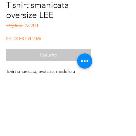
T-shirt smanicata
oversize LEE
Prezzo regolare
Prezzo scontato
 29,00 € 
23,20 €
SALDI ESTIVI 2026
Esaurito
Tshirt smanicata, oversize, modello a
girocollo con spacchetti laterali.
Composizione 100% cotone
© 2023 by NOUS. Proudly created with
Wix.com