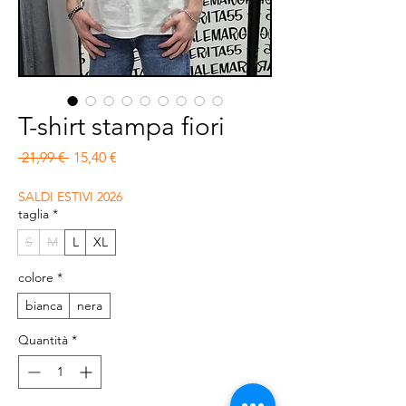
T-shirt stampa fiori
Prezzo regolare
Prezzo scontato
 21,99 € 
15,40 €
SALDI ESTIVI 2026
taglia
*
S
M
L
XL
colore
*
bianca
nera
Quantità
*