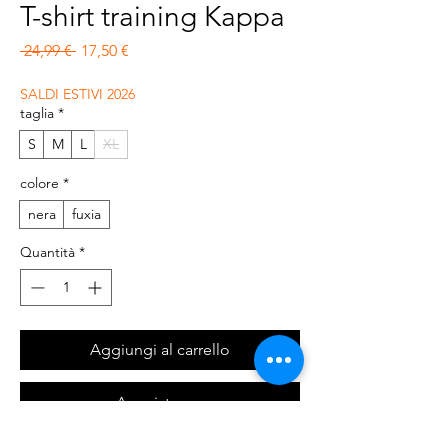
T-shirt training Kappa
Prezzo regolare
Prezzo scontato
 24,99 € 
17,50 €
SALDI ESTIVI 2026
taglia
*
S
M
L
XL
colore
*
nera
fuxia
Quantità
*
Aggiungi al carrello
Acquista ora