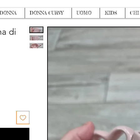
DONNA
DONNA CURVY
UOMO
KIDS
CHI
ma di