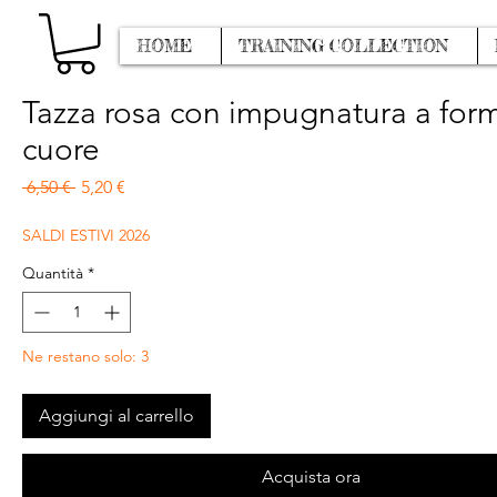
HOME
TRAINING COLLECTION
Tazza rosa con impugnatura a for
cuore
Prezzo regolare
Prezzo scontato
 6,50 € 
5,20 €
SALDI ESTIVI 2026
Quantità
*
Ne restano solo: 3
Aggiungi al carrello
Acquista ora