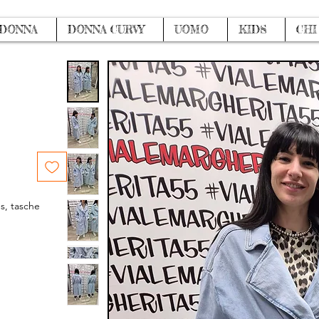
DONNA
DONNA CURVY
UOMO
KIDS
CHI
ns, tasche