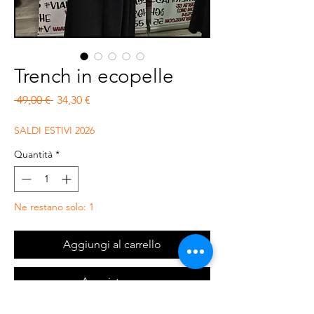
Trench in ecopelle
Prezzo regolare
Prezzo scontato
 49,00 € 
34,30 €
SALDI ESTIVI 2026
Quantità
*
Ne restano solo: 1
Aggiungi al carrello
Acquista ora