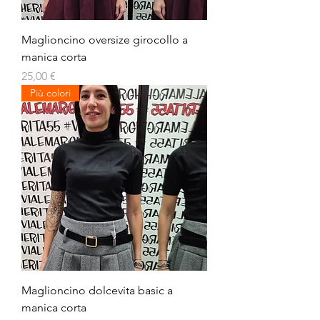
Maglioncino oversize girocollo a
manica corta
Prezzo
25,00 €
Più colori
Maglioncino dolcevita basic a
manica corta